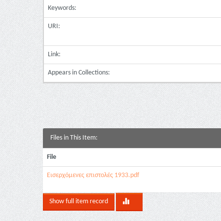
Keywords:
URI:
Link:
Appears in Collections:
Files in This Item:
File
Εισερχόμενες επιστολές 1933.pdf
Show full item record