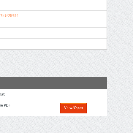
56789/28954
mat
be PDF
View/Open