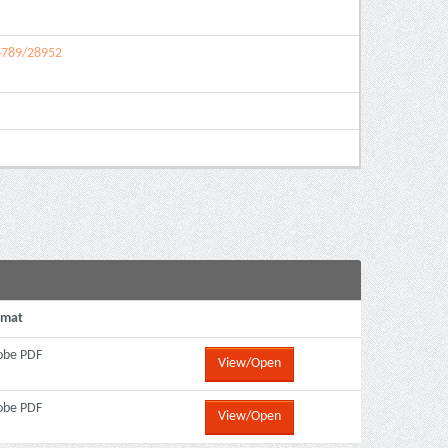
56789/28952
rmat
obe PDF
View/Open
obe PDF
View/Open