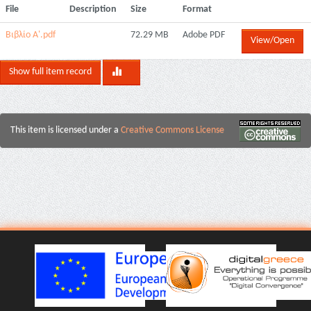
File
Description
Size
Format
Βιβλίο Α'.pdf
72.29 MB
Adobe PDF
View/Open
Show full item record
This item is licensed under a
Creative Commons License