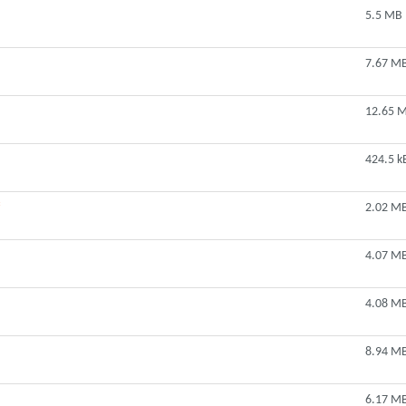
5.5 MB
7.67 M
12.65 
424.5 k
2.02 M
4.07 M
4.08 M
8.94 M
6.17 M