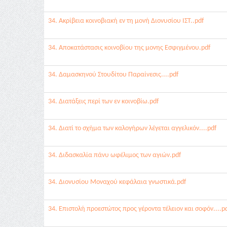
34. Ακρίβεια κοινοβιακή εν τη μονή Διονυσίου ΙΣΤ..pdf
34. Αποκατάστασις κοινοβίου της μονης Εσφιγμένου.pdf
34. Δαμασκηνού Στουδίτου Παραίνεσις....pdf
34. Διατάξεις περί των εν κοινοβίω.pdf
34. Διατί το σχήμα των καλογήρων λέγεται αγγελικόν....pdf
34. Διδασκαλία πάνυ ωφέλιμος των αγιών.pdf
34. Διονυσίου Μοναχού κεφάλαια γνωστικά.pdf
34. Επιστολή προεστώτος προς γέροντα τέλειον και σοφόν....p