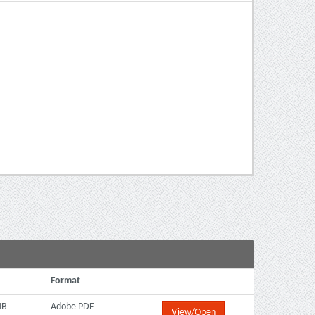
Format
MB
Adobe PDF
View/Open