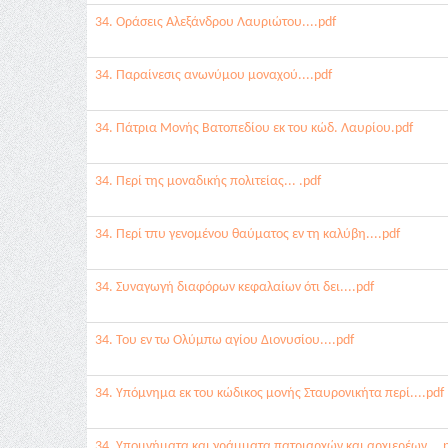
34. Οράσεις Αλεξάνδρου Λαυριώτου....pdf
34. Παραίνεσις ανωνύμου μοναχού....pdf
34. Πάτρια Μονής Βατοπεδίου εκ του κώδ. Λαυρίου.pdf
34. Περί της μοναδικής πολιτείας... .pdf
34. Περί τπυ γενομένου θαύματος εν τη καλύβη....pdf
34. Συναγωγή διαφόρων κεφαλαίων ότι δει....pdf
34. Του εν τω Ολύμπω αγίου Διονυσίου....pdf
34. Υπόμνημα εκ του κώδικος μονής Σταυρονικήτα περί....pdf
34. Υπομνήματα και γράμματα πατριαρχών και αρχιερέων....