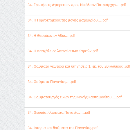
34. Ερωτήσεις Αγιορειτών προς Νικόλαον Πατριάρχην....pdf
34. Η Γοργοεπήκοος της μονής Δοχειαρίου....pdf
34. Η Θεοτόκος εν Άθω....pdf
34. Η πασχάλειος λιτανεία των Καρεών.pdf
34. Θαύματα νεώτερα και διηγήσεις 1. εκ. του 20 κωδικός .pdf
34. Θαύματα Παναγίας....pdf
34. Θαυματουργός εικών της Μονής Κασταμονίτου....pdf
34. Θεωρίαι θαυματα Παναγίας....pdf
34. Ιστορία και θαύματα της Παναγίας.pdf