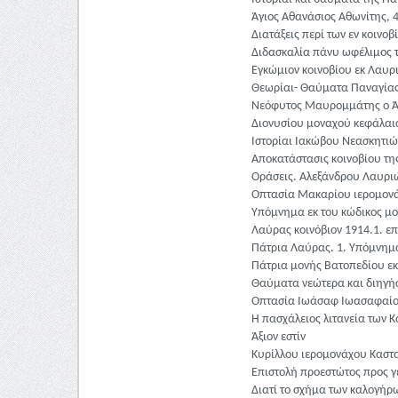
Άγιος Αθανάσιος Αθωνίτης, 
Διατάξεις περί των εν κοινο
Διδασκαλία πάνυ ωφέλιμος τ
Εγκώμιον κοινοβίου εκ Λαυρ
Θεωρίαι- Θαύματα Παναγίας-
Νεόφυτος Μαυρομμάτης ο Άρ
Διονυσίου μοναχού κεφάλαια
Ιστορίαι Ιακώβου Νεασκητιώτ
Αποκατάστασις κοινοβίου της
Οράσεις. Αλεξάνδρου Λαυρ
Οπτασία Μακαρίου ιερομονά
Υπόμνημα εκ του κώδικος μον
Λαύρας κοινόβιον 1914.1. ε
Πάτρια Λαύρας. 1. Υπόμνημα
Πάτρια μονής Βατοπεδίου εκ 
Θαύματα νεώτερα και διηγήσε
Οπτασία Ιωάσαφ Ιωασαφαίο
Η πασχάλειος λιτανεία των Κ
Άξιον εστίν
Κυρίλλου ιερομονάχου Κασταν
Επιστολή προεστώτος προς γ
Διατί το σχήμα των καλογήρω