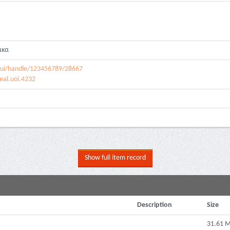
ικα
jspui/handle/123456789/28667
eal.uoi.4232
Show full item record
Description
Size
31.61 