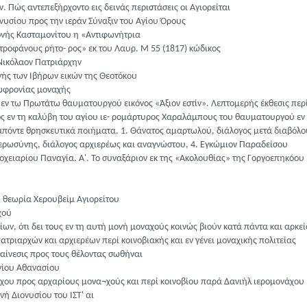
ν. Πώς αντεπεξήρχοντο εις δεινάς περιστάσεις οι Αγιορείται
νυσίου προς την ιεράν Σύναξιν του Αγίου Όρους
νής Κασταμονίτου η «Αντιφωνήτρια
οφάνους ρήτο- ρος» εκ του Λαυρ. Μ 55 (1817) κώδικος
Νικόλαον Πατριάρχην
νής των Ιβήρων εικών της Θεοτόκου
ωφρονίας μοναχής
 εν τω Πρωτάτω θαυματουργού εικόνος «Άξιον εστίν». Λεπτομερής έκθεσις περί
ς εν τη καλύβη του αγίου ιε- ρομάρτυρος Χαραλάμπους του θαυματουργού εν 
πόντε θρησκευτικά ποιήματα. 1. Θάνατος αμαρτωλού, διάλογος μετά διαβόλου, 
 ιερωσύνης, διάλογος αρχιερέως και αναγνώστου, 4. Εγκώμιον Παραδείσου
χειαρίου Παναγία. Α'. Το συναξάριον εκ της «Ακολουθίας» της Γοργοεπηκόου Β'
ή θεωρία Χερουβείμ Αγιορείτου
χού
, ότι δει τους εν τη αυτή μονή μοναχούς κοινώς βιούν κατά πάντα και αρκείσ
ριαρχών και αρχιερέων περί κοινοβιακής και εν γένει μοναχικής πολιτείας
ίνεσις προς τους θέλοντας σωθήναι
γίου Αθανασίου
χου προς αρχαρίους μονα¬χούς και περί κοινοβίου παρά Δανιήλ ιερομονάχου
νή Διονυσίου του ΙΣΤ' αι