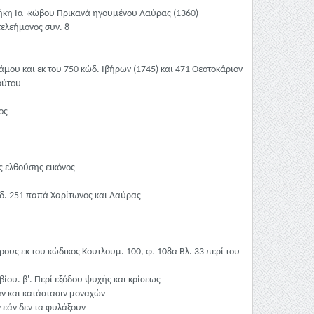
αθήκη Ια¬κώβου Πρικανά ηγουμένου Λαύρας (1360)
τελεήμονος συν. 8
ου και εκ του 750 κώδ. Ιβήρων (1745) και 471 Θεοτοκάριον
φύτου
ος
ς ελθούσης εικόνος
ώδ. 251 παπά Χαρίτωνος και Λαύρας
ρους εκ του κώδικος Κουτλουμ. 100, φ. 108α Βλ. 33 περί του
βίου. β'. Περί εξόδου ψυχής και κρίσεως
αν και κατάστασιν μοναχών
ν εάν δεν τα φυλάξουν