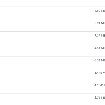
4.52 M
3.24 M
7.37 M
4.54 M
6.21 M
12.45 
473.41 
8.73 M