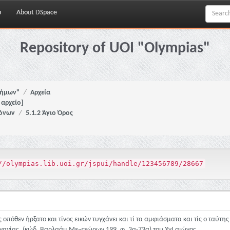
p
About DSpace
Repository of UOI "Olympias"
νήμων"
Αρχεία
αρχείο]
ρόνων
5.1.2 Άγιο Όρος
//olympias.lib.uoi.gr/jspui/handle/123456789/28667
 οπόθεν ήρξατο και τίνος εικών τυγχάνει και τί τα αμφιάσματα και τίς ο ταύτη
αναγίας. (κώδ. Βαρλαάμ Με¬τεώρων 199, φ. 3α-73α) του ΧνΙ αιώνος