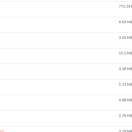
773.34 
4.69 M
3.24 M
19.2 M
3.18 M
1.13 M
4.08 M
1.76 M
pdf
3.29 M