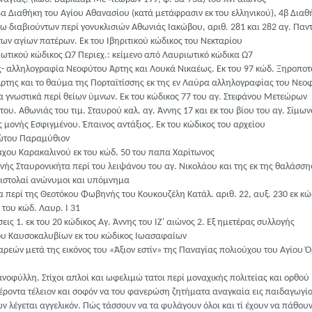
4α Διαθήκη του Αγίου Αθανασίου (κατά μετάφρασιν εκ του ελληνικού), 4β Δι
βίω διαβιούντων περί γονυκλισιών Αθωνιάς Ιακώβου, αριθ. 281 και 282 αγ. Παν
ων αγίων πατέρων. Εκ του Ιβηριτικού κώδικος του Νεκταρίου
ιωτικού κώδικος Ω7 Περιεχ.: κείμενο από Λαυριωτικό κώδικα Ω7
 αλληλογραφία Νεοφύτου Άρτης και Λουκά Νικαέως. Εκ του 97 κώδ. Ξηροποτάμ
της και το θαύμα της Πορταϊτίσσης εκ της εν Λαύρα αλληλογραφίας του Νεο
 γνωστικά περί θείων ύμνων. Εκ του κώδικος 77 του αγ. Στεφάνου Μετεώρων
ου. Αθωνιάς του τιμ. Σταυρού καλ. αγ. Άννης 17 και εκ του βίου του αγ. Σίμων
 μονής Εσφιγμένου. Έπαινος αντάξιος. Εκ του κώδικος του αρχείου
ιώτου Παραμύθιον
χου Καρακαλινού εκ του κώδ. 50 του παπα Χαρίτωνος
ής Σταυρονικήτα περί του λειψάνου του αγ. Νικολάου και της εκ της θαλάσση
πιστολαί ανώνυμοι και υπόμνημα
 περί της Θεοτόκου Φωβηνής του Κουκουζέλη Κατάλ. αριθ. 22, αυξ. 230 εκ κ
του κώδ. Λαυρ. Ι 31
ις 1. εκ του 20 κώδικος Αγ. Άννης του ΙΖ' αιώνος 2. Εξ ημετέρας συλλογής
υ Καυσοκαλυβίων εκ του κώδικος Ιωασαφαίων
αρεών μετά της εικόνος του «Άξιον εστίν» της Παναγίας πολιούχου του Αγίου Ό
οφύλλη. Στίχοι απλοί και ωφελιμώ τατοι περί μοναχικής πολιτείας και ορθού 
έροντα τέλειον και σοφόν να του φανερώση ζητήματα αναγκαία εις παιδαγωγί
ν λέγεται αγγελικόν. Πώς τάσσουν να τα φυλάγουν όλοι και τί έχουν να πάθου