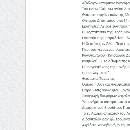
Αξιόλογον ιστορικόν έγγραφο
Του εν τω Ολύμπω αγίου Διο
Θαυματουργός εικών της Μο
Οπτασία Δημητρίου υπό Μητρ
Ερωτήσεις Αγιορειτών προς 
Η Πορταίτισσα της ιεράς Μο
Οπτασία περί παραδείσου Σ
Η Θεοτόκος εν Άθω. Περί της
Περί του γενομένου θαύματο
Κωνσταντίνου - Καισαρίου Δα
κοσμικού, 3. Το αξίωμα της
Η Γοργοεπήκοος της μονής Δο
ηρωοελεγιακοί Γ'
Θαύματα Παναγίας
Ομιλία ηθική και πνευματικ
Παραίνεσις ανωνύμου μονα
Συναγωγή διαφόρων κεφαλαίων
Υπομνήματα και γράμματα πατ
Δαμασκηνού Στουδίτου, Παρα
Το εν Λαύρα σπήλαιον του Α
Διδασκαλία Δανιήλ ιερομονά
Ακρίβεια κοινοβιακή εν τη μο