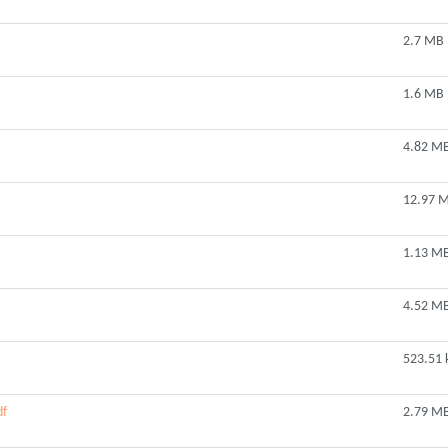
2.7 MB
1.6 MB
4.82 M
12.97 
1.13 M
4.52 M
523.51 
df
2.79 M