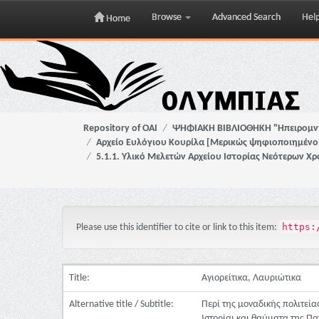
Browse
Advanced Search
Hel
Home
Skip
navigation
Repository of OAI
ΨΗΦΙΑΚΗ ΒΙΒΛΙΟΘΗΚΗ "Ηπειρομ
Αρχείο Ευλόγιου Κουρίλα [Μερικώς ψηφιοποιημένο 
5.1.1. Υλικό Μελετών Αρχείου Ιστορίας Νεότερων Χ
https:
Please use this identifier to cite or link to this item:
Title:
Αγιορείτικα, Λαυριώτικα
Alternative title / Subtitle:
Περί της μοναδικής πολιτείας
Ιστορίαι και θαύματα της Π