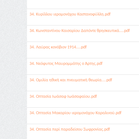
34. Κυρίλλου ιερομονάχου Καστανοφύλλη.pdf
34. Κωνσταντίνου Καισαρίου Δαπόντε θρησκευτικά....pdf
34. Λαύρας κονόβιον 1914....pdf
34. Νεόφυτος Μαυρομμάτης ο Άρτης.pdf
34. Ομιλία ηθική και πνευματική θεωρία....pdf
34. Οπτασία Ιωάσαφ Ιωάσαφαίου.pdf
34. Οπτασία Μακαρίου ιερομονάχου Καραλινού.pdf
34. Οπτασία περί παραδείσου Σωφρονίας.pdf