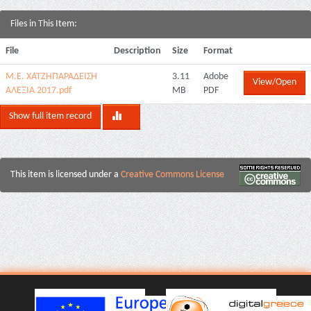
Files in This Item:
File
Description
Size
Format
Μ.Ε. ΧΑΤΖΗΠΑΡΑΔΕΙΣΗ
3.11
Adobe
View/Open
ΑΛΕΞΙΑ 2017.pdf
MB
PDF
Show full item record
This item is licensed under a
Creative Commons License