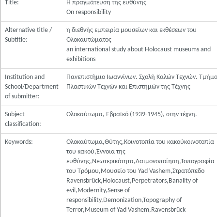
Title:
Η πραγμάτευση της ευθύνης
On responsibility
Alternative title /
η διεθνής εμπειρία μουσείων και εκθέσεων του
Subtitle:
Ολοκαυτώματος
an international study about Holocaust museums and
exhibitions
Institution and
Πανεπιστήμιο Ιωαννίνων. Σχολή Καλών Τεχνών. Τμήμ
School/Department
Πλαστικών Τεχνών και Επιστημών της Τέχνης
of submitter:
Subject
Ολοκαύτωμα, Εβραϊκό (1939-1945), στην τέχνη.
classification:
Keywords:
Ολοκαύτωμα,Θύτης,Κοινοτοπία του κακούκοινοτοπία
του κακού,Έννοια της
ευθύνης,Νεωτερικότητα,Δαιμονοποίηση,Τοπογραφία
του Τρόμου,Μουσείο του Yad Vashem,Στρατόπεδο
Ravensbrück,Holocaust,Perpetrators,Banality of
evil,Modernity,Sense of
responsibility,Demonization,Topography of
Terror,Museum of Yad Vashem,Ravensbrück