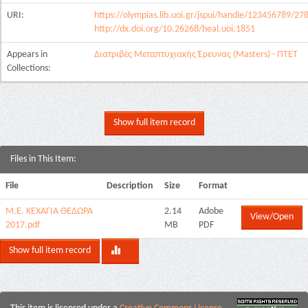
URI:
https://olympias.lib.uoi.gr/jspui/handle/123456789/27
http://dx.doi.org/10.26268/heal.uoi.1851
Appears in
Διατριβές Μεταπτυχιακής Έρευνας (Masters) - ΠΤΕΤ
Collections:
Show full item record
Files in This Item:
File
Description
Size
Format
Μ.Ε. ΚΕΧΑΓΙΑ ΘΕΔΩΡΑ
2.14
Adobe
View/Open
2017.pdf
MB
PDF
Show full item record