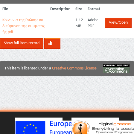
File
Description
Size
Format
Κοινωνία της Γνώσης και
1.12
Adobe
View/Open
διεύρυνση της συμμετοχ
MB
PDF
ής.pdf
Show full item record
This item is licensed under a
Creative Commons License