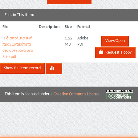
Files in This Item:
File
Description
Size
Format
Η διαπολιτισμική
1.22
Adobe
View/Open
πραγματικότητα
MB
PDF
στο σύγχρονο σχο
Request a copy
λείο.pdf
Show full item record
This item is licensed under a
Creative Commons License