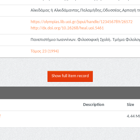
Αλκιδάμας ή Αλκιδάμαντας,Παλαμήδης,Οδυσσέας,Αρπαγή τη
https://olympias.lib.uoi.gr/jspui/handle/123456789/26572
http://dx.doi.org/10.26268/heal.uoi.5461
Πανεπιστήμιο Ιωαννίνων. Φιλοσοφική Σχολή. Τμήμα Φιλολογ
Τόμος 23 (1994)
Show full item record
Description
Size
f
4.44 M