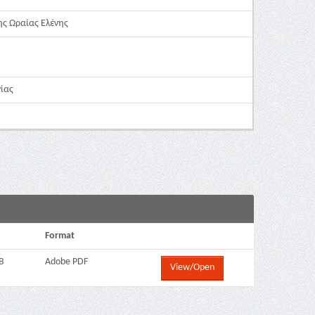
ς Ωραίας Ελένης
ίας
Format
B
Adobe PDF
View/Open