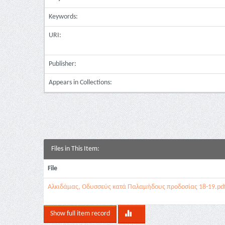
Keywords:
URI:
Publisher:
Appears in Collections:
Files in This Item:
File
Αλκιδάμας, Οδυσσεύς κατά Παλαμήδους προδοσίας 18-19.pd
Show full item record