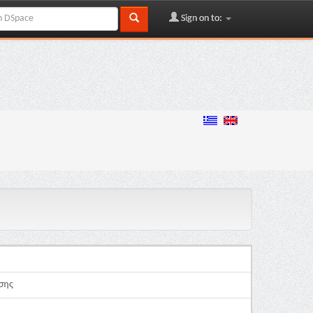
Sign on to:
σης