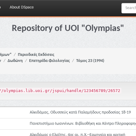
p
About DSpace
Repository of UOI "Olympias"
νήμων"
Περιοδικές Εκδόσεις
ν
Δωδώνη
Επετηρίδα Φιλολογίας
Τόμος 23 (1994)
//olympias.lib.uoi.gr/jspui/handle/123456789/26572
Αλκιδάμας, Οδυσσεύς κατά Παλαμήδους προδοσίας 18-19
Πανεπιστήμιο Ιωαννίνων. Βιβλιοθήκη και Κέντρο Πληροφορη
Αλκιδάμας ο Ελαΐτης, 4ος αι. π.Χ.--Ερμηνεία και κριτική