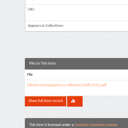
URI:
Appears in Collections:
Files in This Item:
File
Εθνικόν Οικοτροφείον εν Αθήναις(1908-1915).pdf
Show full item record
This item is licensed under a
Creative Commons License