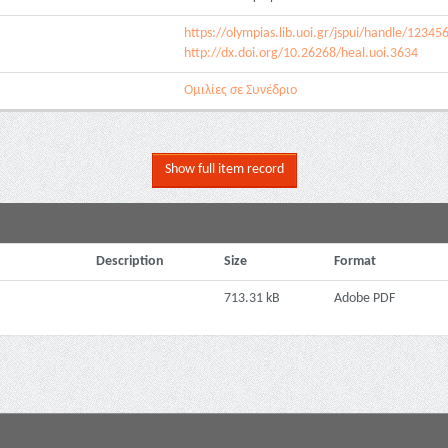
https://olympias.lib.uoi.gr/jspui/handle/1234
http://dx.doi.org/10.26268/heal.uoi.3634
Ομιλίες σε Συνέδριο
Show full item record
Description
Size
Format
713.31 kB
Adobe PDF