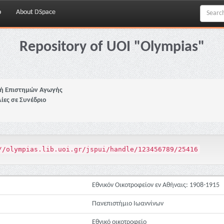
p
About DSpace
Repository of UOI "Olympias"
ή Επιστημών Αγωγής
ίες σε Συνέδριο
//olympias.lib.uoi.gr/jspui/handle/123456789/25416
Εθνικόν Οικοτροφείον εν Αθήναις: 1908-1915
Πανεπιστήμιο Ιωαννίνων
Εθνικό οικοτροφείο