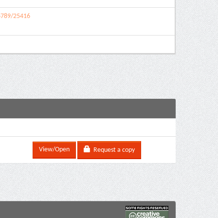
56789/25416
View/Open
Request a copy