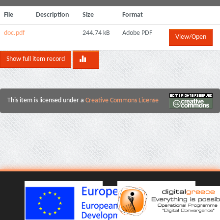
File
Description
Size
Format
doc.pdf
244.74 kB
Adobe PDF
View/Open
Show full item record
This item is licensed under a
Creative Commons License