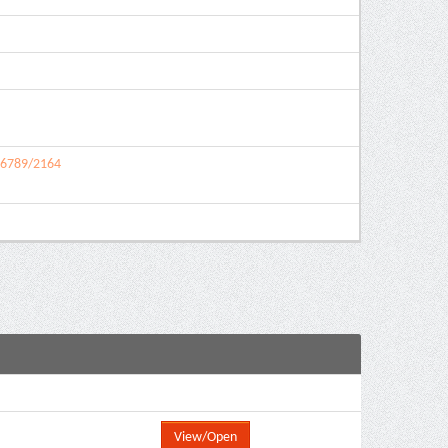
456789/2164
View/Open