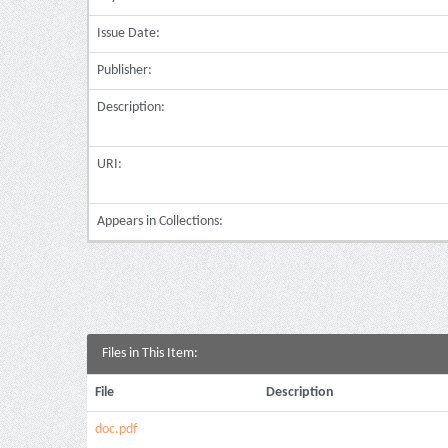
Issue Date:
Publisher:
Description:
URI:
Appears in Collections:
Files in This Item:
File
Description
doc.pdf