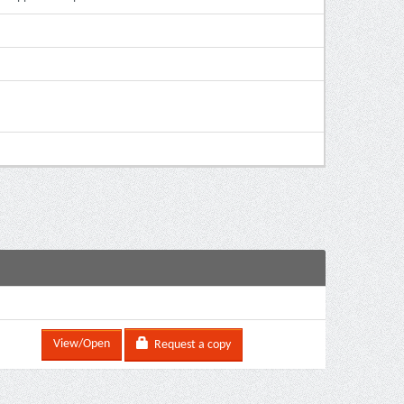
View/Open
Request a copy