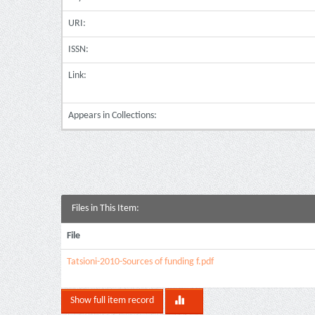
URI:
ISSN:
Link:
Appears in Collections:
Files in This Item:
File
Tatsioni-2010-Sources of funding f.pdf
Show full item record