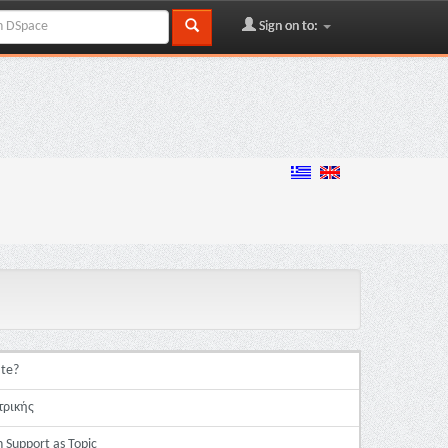
Sign on to:
ate?
τρικής
 Support as Topic