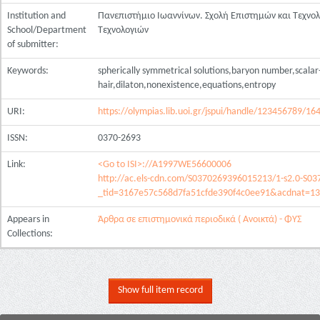
Institution and
Πανεπιστήμιο Ιωαννίνων. Σχολή Επιστημών και Τεχνο
School/Department
Τεχνολογιών
of submitter:
Keywords:
spherically symmetrical solutions,baryon number,scalar
hair,dilaton,nonexistence,equations,entropy
URI:
https://olympias.lib.uoi.gr/jspui/handle/123456789/16
ISSN:
0370-2693
Link:
<Go to ISI>://A1997WE56600006
http://ac.els-cdn.com/S0370269396015213/1-s2.0-S0
_tid=3167e57c568d7fa51cfde390f4c0ee91&acdnat=1
Appears in
Άρθρα σε επιστημονικά περιοδικά ( Ανοικτά) - ΦΥΣ
Collections:
Show full item record