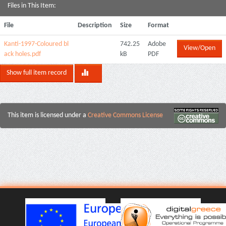
Files in This Item:
File
Description
Size
Format
Kanti-1997-Coloured bl
742.25
Adobe
View/Open
ack holes.pdf
kB
PDF
Show full item record
This item is licensed under a
Creative Commons License