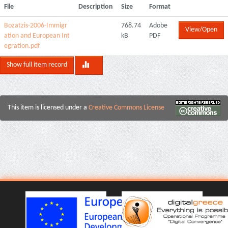
File
Description
Size
Format
Bozatzis-2006-Immigr
768.74
Adobe
View/Open
ation and European Int
kB
PDF
egration.pdf
Show full item record
This item is licensed under a
Creative Commons License