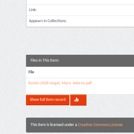
Link:
Appears in Collections:
Files in This Item:
File
Rantis-2006-Hegel, Marx, Adorno.pdf
Show full item record
This item is licensed under a
Creative Commons License