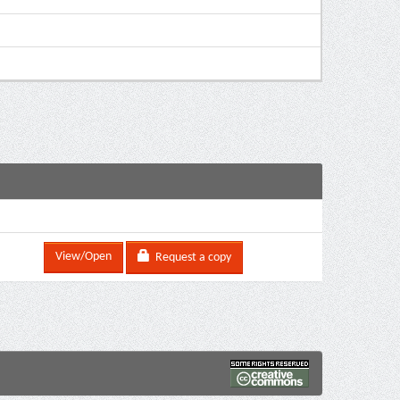
View/Open
Request a copy