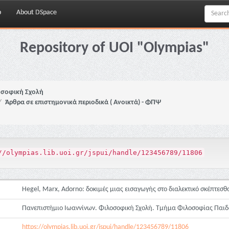
p
About DSpace
Repository of UOI "Olympias"
σοφική Σχολή
Άρθρα σε επιστημονικά περιοδικά ( Ανοικτά) - ΦΠΨ
//olympias.lib.uoi.gr/jspui/handle/123456789/11806
Hegel, Marx, Adorno: δοκιμές μιας εισαγωγής στο διαλεκτικό σκέπτεσθ
Πανεπιστήμιο Ιωαννίνων. Φιλοσοφική Σχολή. Τμήμα Φιλοσοφίας Παιδ
https://olympias.lib.uoi.gr/jspui/handle/123456789/11806