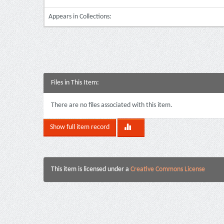
Appears in Collections:
Files in This Item:
There are no files associated with this item.
Show full item record
This item is licensed under a
Creative Commons License