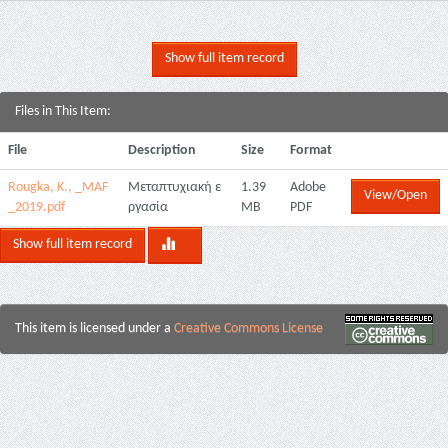
Show full item record
Files in This Item:
File
Description
Size
Format
Rougka, K., _MAF
Μεταπτυχιακή ε
1.39
Adobe
View/Open
_2019.pdf
ργασία
MB
PDF
Show full item record
This item is licensed under a
Creative Commons License