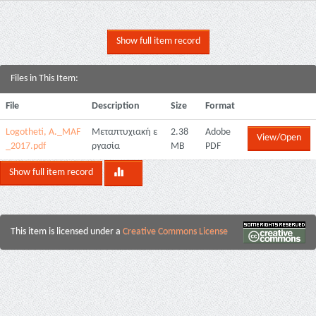
Show full item record
Files in This Item:
File
Description
Size
Format
Logotheti, A._MAF
Μεταπτυχιακή ε
2.38
Adobe
View/Open
_2017.pdf
ργασία
MB
PDF
Show full item record
This item is licensed under a
Creative Commons License