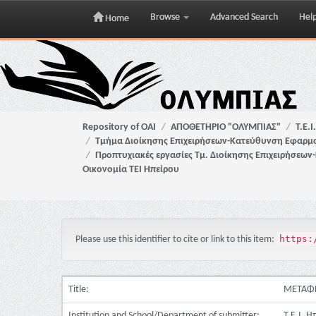
Browse
Advanced Search
Hel
Home
Skip
navigation
Repository of OAI
ΑΠΟΘΕΤΗΡΙΟ "ΟΛΥΜΠΙΑΣ"
Τ.Ε.
Τμήμα Διοίκησης Επιχειρήσεων-Κατεύθυνση Εφαρμοσ
Προπτυχιακές εργασίες Τμ. Διοίκησης Επιχειρήσεων
Οικονομία ΤΕΙ Ηπείρου
https:
Please use this identifier to cite or link to this item:
Title:
ΜΕΤΑΦΡ
Institution and School/Department of submitter:
Τ.Ε.Ι. 