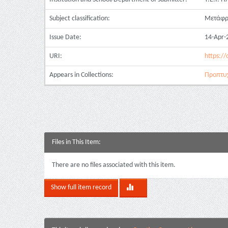
Subject classification:
Μετάφ
Issue Date:
14-Apr-
URI:
https://
Appears in Collections:
Προπτυχ
Files in This Item:
There are no files associated with this item.
Show full item record