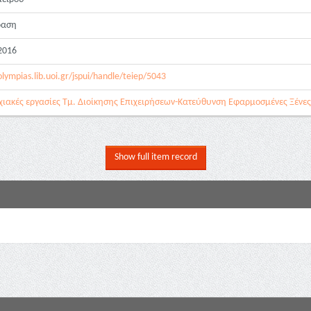
ραση
2016
olympias.lib.uoi.gr/jspui/handle/teiep/5043
ιακές εργασίες Τμ. Διοίκησης Επιχειρήσεων-Κατεύθυνση Εφαρμοσμένες Ξένες 
Show full item record