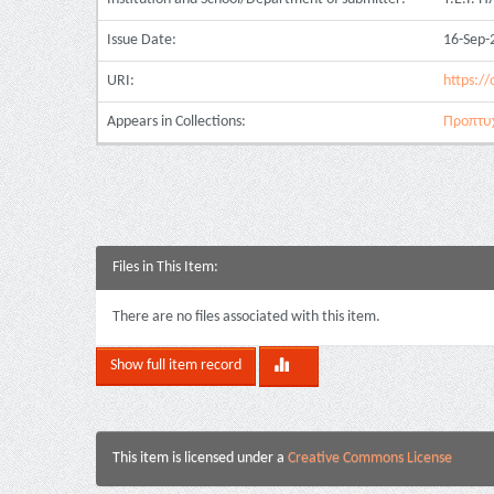
Issue Date:
16-Sep-
URI:
https://
Appears in Collections:
Προπτυχ
Files in This Item:
There are no files associated with this item.
Show full item record
This item is licensed under a
Creative Commons License