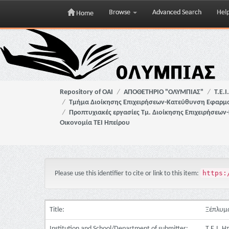
Browse
Advanced Search
Hel
Home
Skip
navigation
Repository of OAI
ΑΠΟΘΕΤΗΡΙΟ "ΟΛΥΜΠΙΑΣ"
Τ.Ε.
Τμήμα Διοίκησης Επιχειρήσεων-Κατεύθυνση Εφαρμοσ
Προπτυχιακές εργασίες Τμ. Διοίκησης Επιχειρήσεων
Οικονομία ΤΕΙ Ηπείρου
https:
Please use this identifier to cite or link to this item:
Title:
Ξέπλυμα
Institution and School/Department of submitter:
Τ.Ε.Ι. 