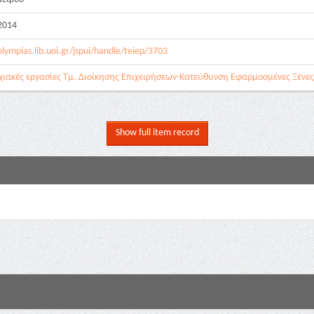
2014
olympias.lib.uoi.gr/jspui/handle/teiep/3703
ιακές εργασίες Τμ. Διοίκησης Επιχειρήσεων-Κατεύθυνση Εφαρμοσμένες Ξένες 
Show full item record