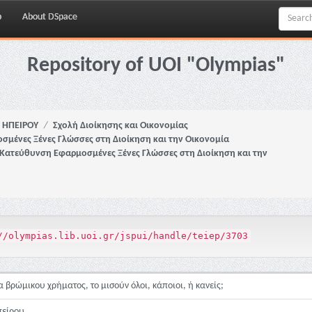
p
About DSpace
Repository of UOI "Olympias"
Ι. ΗΠΕΙΡΟΥ
Σχολή Διοίκησης και Οικονομίας
μένες Ξένες Γλώσσες στη Διοίκηση και την Οικονομία
-Κατεύθυνση Εφαρμοσμένες Ξένες Γλώσσες στη Διοίκηση και την
//olympias.lib.uoi.gr/jspui/handle/teiep/3703
 βρώμικου χρήματος, το μισούν όλοι, κάποιοι, ή κανείς;
Ηπείρου