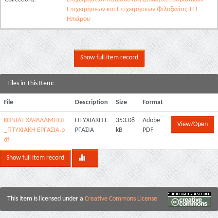
Επιχειρήσεων και Επιχειρήσεων Φιλοξενίας ΤΕΙ
Ηπείρου
Show full item record
Files in This Item:
File
Description
Size
Format
ΚΟΝΙΑΣ ΧΑΡΑΛΑΜΠΟΣ
ΠΤΥΧΙΑΚΗ Ε
353.08
Adobe
View/Open
_ΠΤΥΧΙΑΚΗ ΕΡΓΑΣΙΑ.p
ΡΓΑΣΙΑ
kB
PDF
df
Show full item record
This item is licensed under a
Creative Commons License