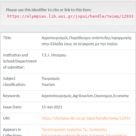
Please use this identifier to cite or link to this item:
https://olympias.lib.uoi.gr/jspui/handle/teiep/12933
Title:
Αγροτουρισμός.Παράδειγμα ανάπτυξης/εφαρμογής
στην Ελλάδα ίσως σε σύγκριση με την Ιταλία
Institution and
Τ.Ε.Ι. Ηπείρου
School/Department
of submitter:
Subject
Τουρισμός
classification:
Tourism
Keywords:
Αγροτοτουρισμός,Agritourism,Οικονομία,Economy
Issue Date:
15-Jun-2021
URI:
https://olympias.lib.uoi.gr/jspui/handle/teiep/12933
Appears in
Προπτυχιακές εργασίες Τμ. Διοίκησης
Collections:
Επιχειρήσεων-Κατεύθυνση Διοίκηση Τουριστικών