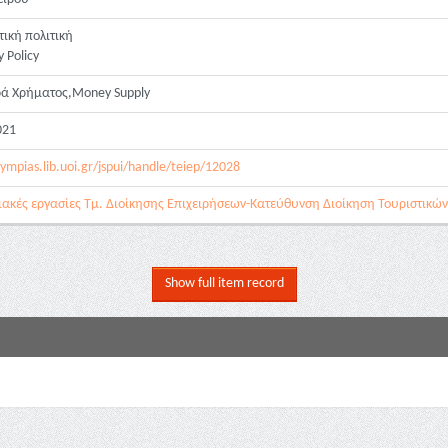
ική πολιτική
 Policy
ά Χρήματος,Money Supply
021
lympias.lib.uoi.gr/jspui/handle/teiep/12028
ακές εργασίες Τμ. Διοίκησης Επιχειρήσεων-Κατεύθυνση Διοίκηση Τουριστικών
Show full item record