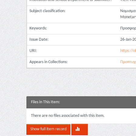
Subject classification:
Νομισματ
Monetary
Keywords:
Προσφορ
Issue Date:
26-Jan-2
URI:
https://o
Appears in Collections:
Προπτυχι
Files in This Item:
There are no files associated with this item.
Show full item record