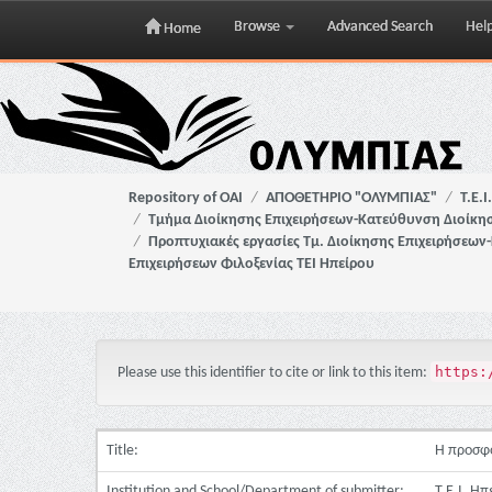
Browse
Advanced Search
Hel
Home
Skip
navigation
Repository of OAI
ΑΠΟΘΕΤΗΡΙΟ "ΟΛΥΜΠΙΑΣ"
Τ.Ε.
Τμήμα Διοίκησης Επιχειρήσεων-Κατεύθυνση Διοίκησ
Προπτυχιακές εργασίες Τμ. Διοίκησης Επιχειρήσεων
Επιχειρήσεων Φιλοξενίας ΤΕΙ Ηπείρου
https:
Please use this identifier to cite or link to this item:
Title:
Η προσφο
Institution and School/Department of submitter:
Τ.Ε.Ι. Η