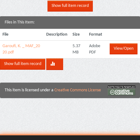
Show full item record
Files in This Item:
File
Description
Size
Format
Garoufi, K. _ MAF_20
5.37
Adobe
View/Open
20.pdf
MB
PDF
Show full item record
This item is licensed under a
Creative Commons License