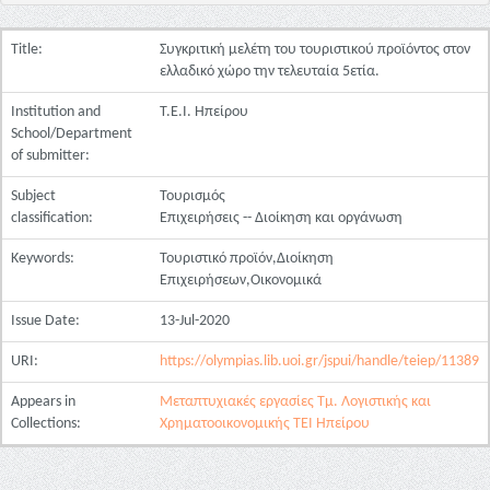
Title:
Συγκριτική μελέτη του τουριστικού προϊόντος στον
ελλαδικό χώρο την τελευταία 5ετία.
Institution and
Τ.Ε.Ι. Ηπείρου
School/Department
of submitter:
Subject
Τουρισμός
classification:
Επιχειρήσεις -- Διοίκηση και οργάνωση
Keywords:
Τουριστικό προϊόν,Διοίκηση
Επιχειρήσεων,Οικονομικά
Issue Date:
13-Jul-2020
URI:
https://olympias.lib.uoi.gr/jspui/handle/teiep/11389
Appears in
Μεταπτυχιακές εργασίες Τμ. Λογιστικής και
Collections:
Χρηματοοικονομικής ΤΕΙ Ηπείρου