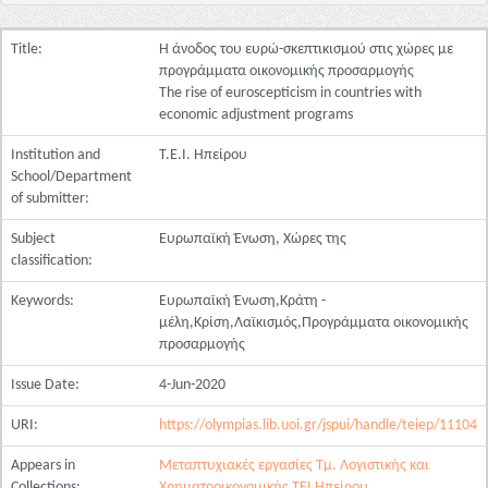
Title:
Η άνοδος του ευρώ-σκεπτικισμού στις χώρες με
προγράμματα οικονομικής προσαρμογής
The rise of euroscepticism in countries with
economic adjustment programs
Institution and
Τ.Ε.Ι. Ηπείρου
School/Department
of submitter:
Subject
Ευρωπαϊκή Ένωση, Xώρες της
classification:
Keywords:
Ευρωπαϊκή Ένωση,Κράτη -
μέλη,Κρίση,Λαϊκισμός,Προγράμματα οικονομικής
προσαρμογής
Issue Date:
4-Jun-2020
URI:
https://olympias.lib.uoi.gr/jspui/handle/teiep/11104
Appears in
Μεταπτυχιακές εργασίες Τμ. Λογιστικής και
Collections:
Χρηματοοικονομικής ΤΕΙ Ηπείρου