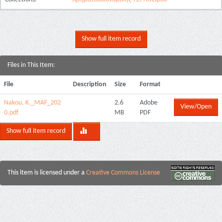
Show full item record
Files in This Item:
File
Description
Size
Format
Nakou, K._MAF_202
2.6
Adobe
View/Open
0.pdf
MB
PDF
Show full item record
This item is licensed under a
Creative Commons License