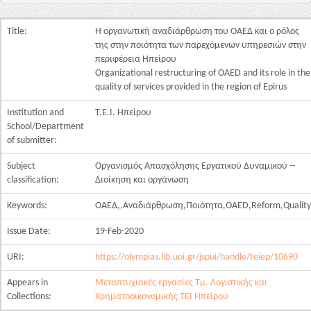
Title:
Η οργανωτική αναδιάρθρωση του ΟΑΕΔ και ο ρόλος
της στην ποιότητα των παρεχόμενων υπηρεσιών στην
περιφέρεια Ηπείρου
Organizational restructuring of OAED and its role in the
quality of services provided in the region of Epirus
Institution and
Τ.Ε.Ι. Ηπείρου
School/Department
of submitter:
Subject
Οργανισμός Απασχόλησης Εργατικού Δυναμικού --
classification:
Διοίκηση και οργάνωση
Keywords:
ΟΑΕΔ,,Αναδιάρθρωση,Ποιότητα,OAED,Reform,Quality
Issue Date:
19-Feb-2020
URI:
https://olympias.lib.uoi.gr/jspui/handle/teiep/10690
Appears in
Μεταπτυχιακές εργασίες Τμ. Λογιστικής και
Collections:
Χρηματοοικονομικής ΤΕΙ Ηπείρου