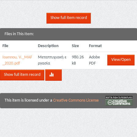
Show full item record
Files in This Item:
File
Description
Size
Format
Ioannou, V._MAF
Μεταπτυχιακή ε
980.26
Adobe
View/Open
_2020.pdf
ργασία
kB
PDF
Show full item record
This item is licensed under a
Creative Commons License