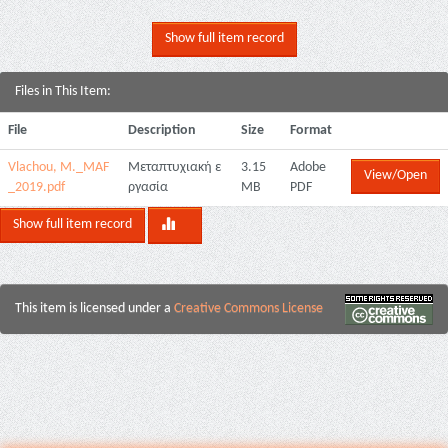
Show full item record
Files in This Item:
File
Description
Size
Format
Vlachou, M._MAF
Μεταπτυχιακή ε
3.15
Adobe
View/Open
_2019.pdf
ργασία
MB
PDF
Show full item record
This item is licensed under a
Creative Commons License