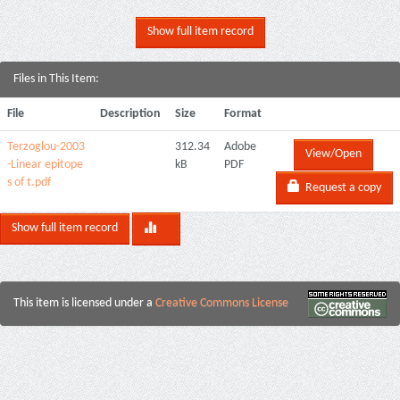
Show full item record
Files in This Item:
File
Description
Size
Format
Terzoglou-2003
312.34
Adobe
View/Open
-Linear epitope
kB
PDF
s of t.pdf
Request a copy
Show full item record
This item is licensed under a
Creative Commons License