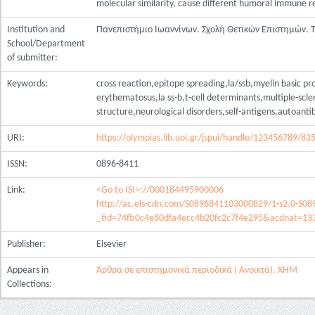
molecular similarity, cause different humoral immune r
Institution and
Πανεπιστήμιο Ιωαννίνων. Σχολή Θετικών Επιστημών.
School/Department
of submitter:
Keywords:
cross reaction,epitope spreading,la/ssb,myelin basic pr
erythematosus,la ss-b,t-cell determinants,multiple-scl
structure,neurological disorders,self-antigens,autoant
URI:
https://olympias.lib.uoi.gr/jspui/handle/123456789/83
ISSN:
0896-8411
Link:
<Go to ISI>://000184495900006
http://ac.els-cdn.com/S0896841103000829/1-s2.0-S0
_tid=74fb0c4e80dfa4ecc4b20fc2c7f4e295&acdnat=1
Publisher:
Elsevier
Appears in
Άρθρα σε επιστημονικά περιοδικά ( Ανοικτά). ΧΗΜ
Collections: