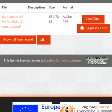
File
Description
Size
Format
Kontominas-19
554.72
Adobe
View/Open
94-Gas-Solid Ch
kB
PDF
romatogr.pdf
Request a copy
Show full item record
This item is licensed under a
Creative Commons License