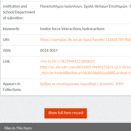
Institution and
Πανεπιστήμιο Ιωαννίνων. Σχολή Θετικών Επιστημών.
School/Department
of submitter:
Keywords:
london force interactions,hydrocarbons
URI:
https://olympias.lib.uoi.gr/jspui/handle/123456789/80
ISSN:
0014-3057
Link:
<Go to ISI>://A1994MT23600022
http://ac.els-cdn.com/0014305794901716/1-s2.0-001
_tid=cbc944b988e9b4ca9360b56b684ae688&acdnat=1
Appears in
Άρθρα σε επιστημονικά περιοδικά ( Ανοικτά). ΧΗΜ
Collections:
Show full item record
Files in This Item: