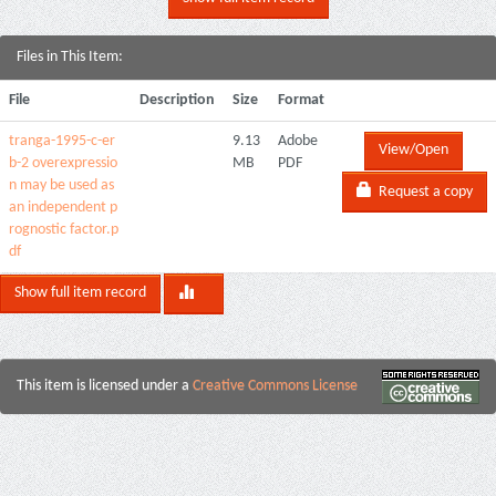
Files in This Item:
File
Description
Size
Format
tranga-1995-c-er
9.13
Adobe
View/Open
b-2 overexpressio
MB
PDF
n may be used as
Request a copy
an independent p
rognostic factor.p
df
Show full item record
This item is licensed under a
Creative Commons License