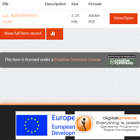
File
Description
Size
Format
Δ.Δ. ΚΩΝΣΤΑΝΤΕΛΛ
2.24
Adobe
View/Open
Η.pdf
MB
PDF
Show full item record
This item is licensed under a
Creative Commons License