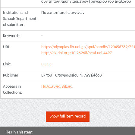
συν τη των προηγιασμένων Γρηγορίου του Διαλόγου
Institution and
Πανεπιστήμιο Ιωαννίνων
School/Department
of submitter:
Keywords:
-
URI:
https://olympias.lib.uoi.gr/jspui/handle/123456789/72
http://dx.doi.org/10.26268/heal.uoi.4497
Link:
ΒΚ Θ5
Publisher:
Εκ του Τυπογραφείου Ν. Αγγελίδου
Appears in
Παλαίτυπα Βιβλία
Collections:
Show full item record
Files in This Item: