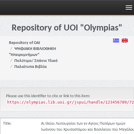
Skip
navigation
Repository of UOI "Olympias"
Repository of OAI
ΨΗΦΙΑΚΗ ΒΙΒΛΙΟΘΗΚΗ
"Ηπειρομνήμων"
Πολύτιμο/ Σπάνιο Υλικό
Παλαίτυπα Βιβλία
Please use this identifier to cite or link to this item:
https://olympias.lib.uoi.gr/jspui/handle/123456789/72
Title:
Αι Θείαι Λειτουργίαι των εν Αγίοις Πατέρων ημών
Ιωάννου του Χρυσοστόμου και Βασιλείου του Μεγάλο