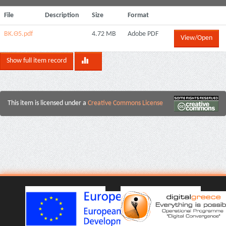
File
Description
Size
Format
BK.Θ5.pdf
4.72 MB
Adobe PDF
View/Open
Show full item record
This item is licensed under a
Creative Commons License