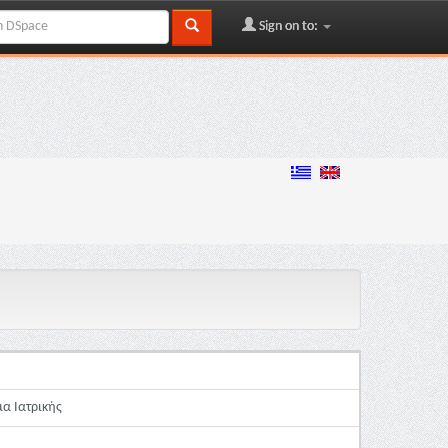
Sign on to:
μα Ιατρικής