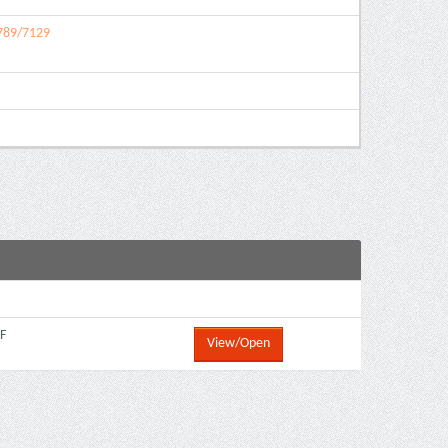
6789/7129
F
View/Open