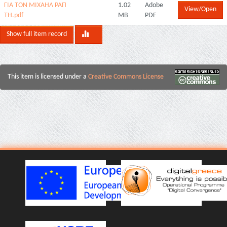
ΓΙΑ ΤΟΝ ΜΙΧΑΗΛ ΡΑΠ
1.02
Adobe
View/Open
ΤΗ.pdf
MB
PDF
Show full item record
This item is licensed under a
Creative Commons License