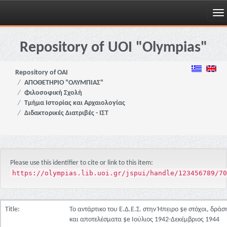
Skip
navigation
Repository of UOI "Olympias"
Repository of OAI
ΑΠΟΘΕΤΗΡΙΟ "ΟΛΥΜΠΙΑΣ"
Φιλοσοφική Σχολή
Τμήμα Ιστορίας και Αρχαιολογίας
Διδακτορικές Διατριβές - ΙΣΤ
Please use this identifier to cite or link to this item:
https://olympias.lib.uoi.gr/jspui/handle/123456789/70
Title:
Το αντάρτικο του Ε.Δ.Ε.Σ. στην Ήπειρο $e στόχοι, δράσ
και αποτελέσματα $e Ιούλιος 1942-Δεκέμβριος 1944