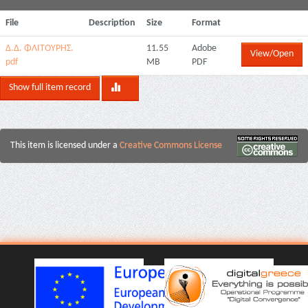
File
Description
Size
Format
Δ.Δ. ΦΛΙΤΟΥΡΗΣ.
11.55
Adobe
View/Open
pdf
MB
PDF
Show full item record
This item is licensed under a
Creative Commons License