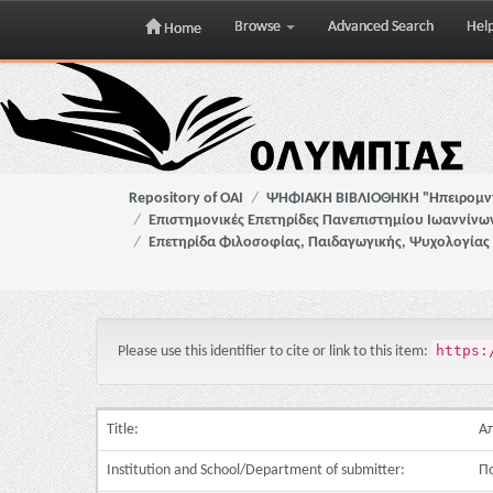
Browse
Advanced Search
Hel
Home
Skip
navigation
Repository of OAI
ΨΗΦΙΑΚΗ ΒΙΒΛΙΟΘΗΚΗ "Ηπειρομ
Επιστημονικές Επετηρίδες Πανεπιστημίου Ιωαννίνω
Επετηρίδα Φιλοσοφίας, Παιδαγωγικής, Ψυχολογίας
https:
Please use this identifier to cite or link to this item:
Title:
Απ
Institution and School/Department of submitter:
Πα