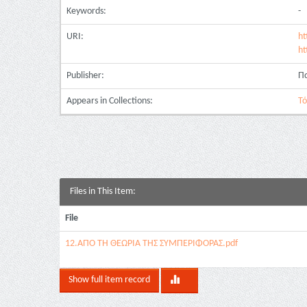
Keywords:
-
URI:
ht
ht
Publisher:
Πα
Appears in Collections:
Τό
Files in This Item:
File
12.ΑΠΟ ΤΗ ΘΕΩΡΙΑ ΤΗΣ ΣΥΜΠΕΡΙΦΟΡΑΣ.pdf
Show full item record