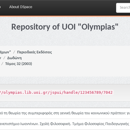
p
About DSpace
Repository of UOI "Olympias"
νήμων"
Περιοδικές Εκδόσεις
ν
Δωδώνη
Τόμος 32 (2003)
//olympias.lib.uoi.gr/jspui/handle/123456789/7042
ό τη θεωρία της συμπεριφοράς στη γενική θεωρία του κοινωνικού πράττειν: γ
νεπιστήμιο Ιωαννίνων. Σχολή Φιλοσοφική. Τμήμα Φιλοσοφίας Παιδαγωγικής