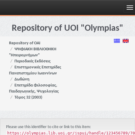
Skip
navigation
Repository of UOI "Olympias"
Repository of OAI
ΨΗΦΙΑΚΗ ΒΙΒΛΙΟΘΗΚΗ
"Ηπειρομνήμων"
Περιοδικές Εκδόσεις
Επιστημονικές Επετηρίδες
Πανεπιστημίου Ιωαννίνων
Δωδώνη
Επετηρίδα Φιλοσοφίας,
Παιδαγωγικής, Ψυχολογίας
Τόμος 32 (2003)
Please use this identifier to cite or link to this item:
https://olympias.lib.uoi.gr/jspui/handle/123456789/70