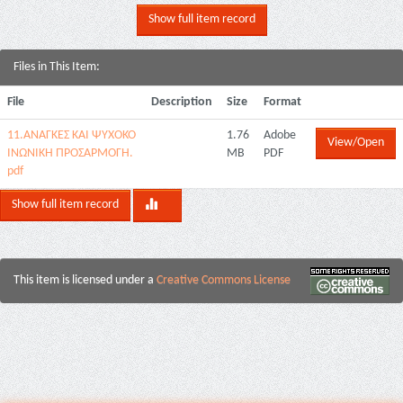
Show full item record
Files in This Item:
File
Description
Size
Format
11.ΑΝΑΓΚΕΣ ΚΑΙ ΨΥΧΟΚΟ
1.76
Adobe
View/Open
ΙΝΩΝΙΚΗ ΠΡΟΣΑΡΜΟΓΗ.
MB
PDF
pdf
Show full item record
This item is licensed under a
Creative Commons License