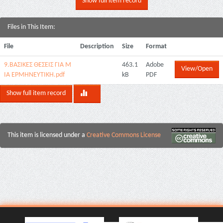
Show full item record
Files in This Item:
File
Description
Size
Format
9.ΒΑΣΙΚΕΣ ΘΕΣΕΙΣ ΓΙΑ Μ
463.1
Adobe
View/Open
ΙΑ ΕΡΜΗΝΕΥΤΙΚΗ.pdf
kB
PDF
Show full item record
This item is licensed under a
Creative Commons License