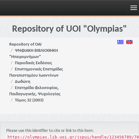
Skip
navigation
Repository of UOI "Olympias"
Repository of OAI
ΨΗΦΙΑΚΗ ΒΙΒΛΙΟΘΗΚΗ
"Ηπειρομνήμων"
Περιοδικές Εκδόσεις
Επιστημονικές Επετηρίδες
Πανεπιστημίου Ιωαννίνων
Δωδώνη
Επετηρίδα Φιλοσοφίας,
Παιδαγωγικής, Ψυχολογίας
Τόμος 32 (2003)
Please use this identifier to cite or link to this item:
https://olympias.lib.uoi.gr/jspui/handle/123456789/70