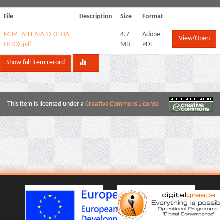
File
Description
Size
Format
Μ.Μ -ΑΓΓΕΛΙΔΗΣ ΘΕΟΔ
4.7
Adobe
View/Open
ΟΣΙΟΣ.pdf
MB
PDF
Show full item record
This item is licensed under a
Creative Commons License