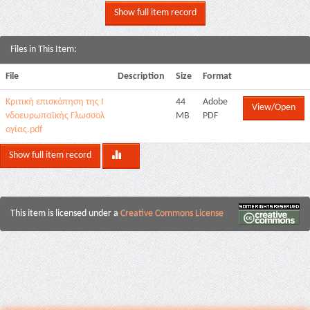
Show full item record
Files in This Item:
File
Description
Size
Format
Κριτική επισκόπηση της Ι
44
Adobe
View/Open
νδοευρωπαϊκής Γλωσσολ
MB
PDF
ογίας.pdf
Show full item record
This item is licensed under a
Creative Commons License