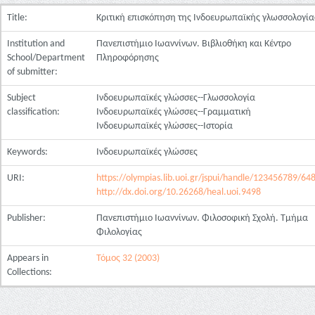
Title:
Κριτική επισκόπηση της Ινδοευρωπαϊκής γλωσσολογία
Institution and
Πανεπιστήμιο Ιωαννίνων. Βιβλιοθήκη και Κέντρο
School/Department
Πληροφόρησης
of submitter:
Subject
Ινδοευρωπαϊκές γλώσσες--Γλωσσολογία
classification:
Ινδοευρωπαϊκές γλώσσες--Γραμματική
Ινδοευρωπαϊκές γλώσσες--Ιστορία
Keywords:
Ινδοευρωπαϊκές γλώσσες
URI:
https://olympias.lib.uoi.gr/jspui/handle/123456789/64
http://dx.doi.org/10.26268/heal.uoi.9498
Publisher:
Πανεπιστήμιο Ιωαννίνων. Φιλοσοφική Σχολή. Τμήμα
Φιλολογίας
Appears in
Τόμος 32 (2003)
Collections: