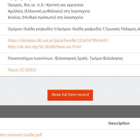
Όμηρος, 8ος αι. π.Χ.--Κριτική και ερμηνεία
Αχιλλέας (Ελληνική μυθολογία) στη λογοτεχνία
Αινείας (Μυθικό πρόσωπο) στη λογοτεχνία
Ομήρου Ιλιάδα ραψωδία Υ,Ομήρου Ιλιάδα ραψωδία Τ,Τρωικός Πόλεμος,Αν
https://olympias.lib.uoi.gr/jspui/handle/123456789/6445
http://dx.doi.org/10.26268/heal.uoi.9544
Πανεπιστήμιο Ιωαννίνων. Φιλοσοφική Σχολή. Τμήμα Φιλολογίας
Τόμος 32 (2003)
Show full item record
Description
στη Λατινική Ιλιάδα.pdf