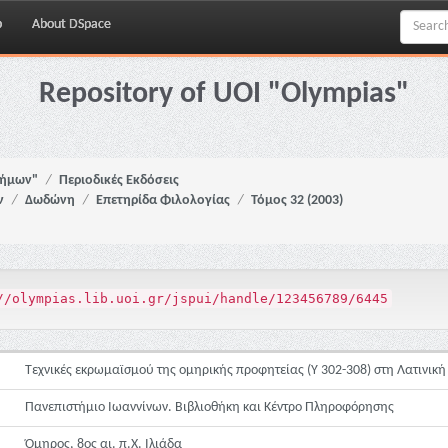
p
About DSpace
Repository of UOI "Olympias"
νήμων"
Περιοδικές Εκδόσεις
ν
Δωδώνη
Επετηρίδα Φιλολογίας
Τόμος 32 (2003)
//olympias.lib.uoi.gr/jspui/handle/123456789/6445
Τεχνικές εκρωμαϊσμού της ομηρικής προφητείας (Y 302-308) στη Λατινική
Πανεπιστήμιο Ιωαννίνων. Βιβλιοθήκη και Κέντρο Πληροφόρησης
Όμηρος, 8ος αι. π.Χ. Ιλιάδα