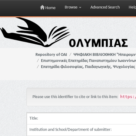
Browse
Advanced Search
Hel
Home
Skip
navigation
Repository of OAI
ΨΗΦΙΑΚΗ ΒΙΒΛΙΟΘΗΚΗ "Ηπειρομ
Επιστημονικές Επετηρίδες Πανεπιστημίου Ιωαννίνω
Επετηρίδα Φιλοσοφίας, Παιδαγωγικής, Ψυχολογίας
https:
Please use this identifier to cite or link to this item:
Title:
Institution and School/Department of submitter: