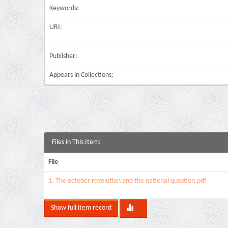
Keywords:
URI:
Publisher:
Appears in Collections:
Files in This Item:
File
1. The october revolution and the national question.pdf
Show full item record