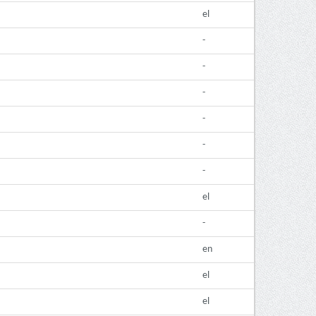
el
-
-
-
-
-
-
el
-
en
el
el