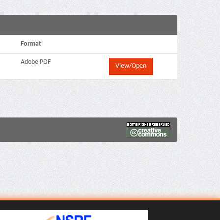
Format
Adobe PDF
View/Open