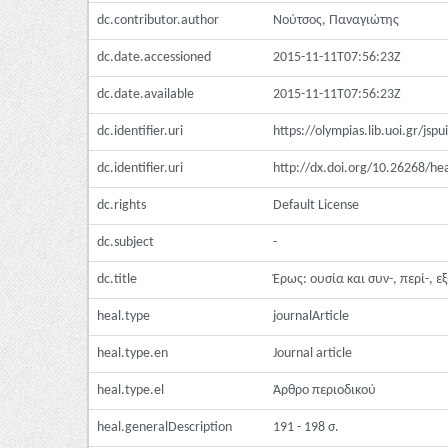
dc.contributor.author
Νούτσος, Παναγιώτης
dc.date.accessioned
2015-11-11T07:56:23Z
dc.date.available
2015-11-11T07:56:23Z
dc.identifier.uri
https://olympias.lib.uoi.gr/js
dc.identifier.uri
http://dx.doi.org/10.26268/he
dc.rights
Default License
dc.subject
-
dc.title
Έρως: ουσία και συν-, περί-, εξ-
heal.type
journalArticle
heal.type.en
Journal article
heal.type.el
Άρθρο περιοδικού
heal.generalDescription
191 - 198 σ.