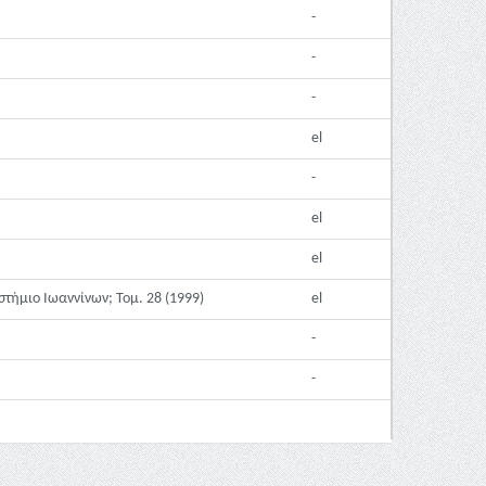
-
-
-
el
-
el
el
ήμιο Ιωαννίνων; Τομ. 28 (1999)
el
-
-