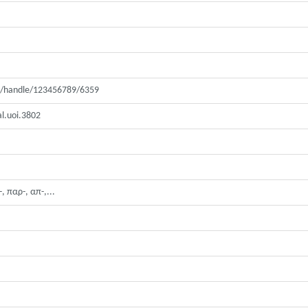
pui/handle/123456789/6359
al.uoi.3802
, παρ-, απ-,...