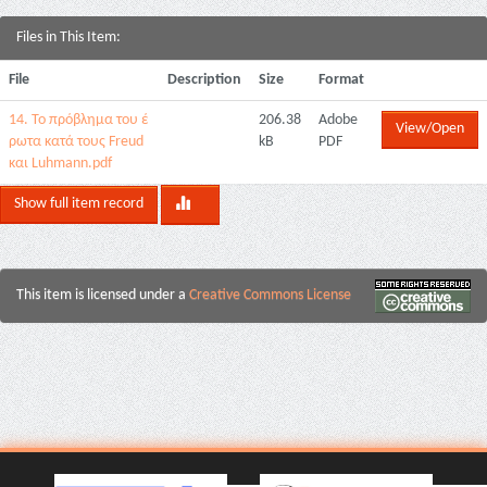
Files in This Item:
File
Description
Size
Format
14. Το πρόβλημα του έ
206.38
Adobe
View/Open
ρωτα κατά τους Freud
kB
PDF
και Luhmann.pdf
Show full item record
This item is licensed under a
Creative Commons License