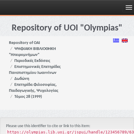
Skip
navigation
Repository of UOI "Olympias"
Repository of OAI
ΨΗΦΙΑΚΗ ΒΙΒΛΙΟΘΗΚΗ
"Ηπειρομνήμων"
Περιοδικές Εκδόσεις
Επιστημονικές Επετηρίδες
Πανεπιστημίου Ιωαννίνων
Δωδώνη
Επετηρίδα Φιλοσοφίας,
Παιδαγωγικής, Ψυχολογίας
Τόμος 28 (1999)
Please use this identifier to cite or link to this item:
https://olympias.lib.uoi.gr/jspui/handle/123456789/63