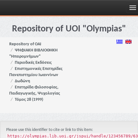
Skip
navigation
Repository of UOI "Olympias"
Repository of OAI
ΨΗΦΙΑΚΗ ΒΙΒΛΙΟΘΗΚΗ
"Ηπειρομνήμων"
Περιοδικές Εκδόσεις
Επιστημονικές Επετηρίδες
Πανεπιστημίου Ιωαννίνων
Δωδώνη
Επετηρίδα Φιλοσοφίας,
Παιδαγωγικής, Ψυχολογίας
Τόμος 28 (1999)
Please use this identifier to cite or link to this item:
https://olympias.lib.uoi.gr/jspui/handle/123456789/63