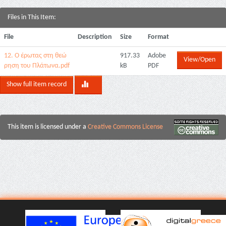
Files in This Item:
File
Description
Size
Format
12. Ο έρωτας στη θεώ
917.33
Adobe
View/Open
ρηση του Πλάτωνα.pdf
kB
PDF
Show full item record
This item is licensed under a
Creative Commons License