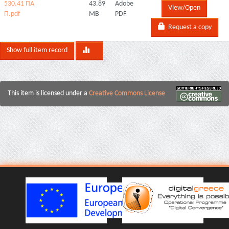
530.41 ΠΑ
43.89
Adobe
View/Open
Π.pdf
MB
PDF
Request a copy
Show full item record
This item is licensed under a
Creative Commons License