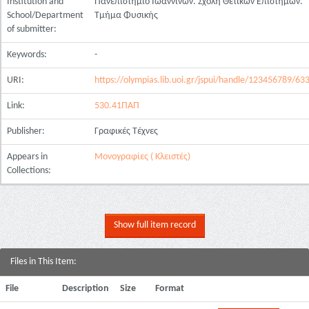
Institution and
Πανεπιστήμιο Ιωαννίνων. Σχολή Θετικών Επιστημών.
School/Department
Τμήμα Φυσικής
of submitter:
Keywords:
-
URI:
https://olympias.lib.uoi.gr/jspui/handle/123456789/63
Link:
530.41ΠΑΠ
Publisher:
Γραφικές Τέχνες
Appears in
Μονογραφίες ( Κλειστές)
Collections:
Show full item record
Files in This Item:
File
Description
Size
Format