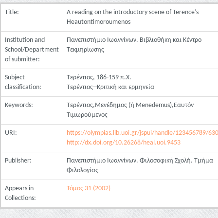
Title:
A reading on the introductory scene of Terence’s
Heautontimoroumenos
Institution and
Πανεπιστήμιο Ιωαννίνων. Βιβλιοθήκη και Κέντρο
School/Department
Τεκμηρίωσης
of submitter:
Subject
Τερέντιος, 186-159 π.Χ.
classification:
Τερέντιος--Κριτική και ερμηνεία
Keywords:
Τερέντιος,Μενέδημος (ή Menedemus),Εαυτόν
Τιμωρούμενος
URI:
https://olympias.lib.uoi.gr/jspui/handle/123456789/63
http://dx.doi.org/10.26268/heal.uoi.9453
Publisher:
Πανεπιστήμιο Ιωαννίνων. Φιλοσοφική Σχολή. Τμήμα
Φιλολογίας
Appears in
Τόμος 31 (2002)
Collections: