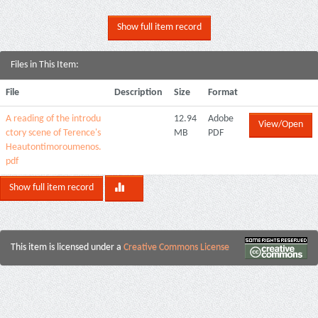
Show full item record
Files in This Item:
File
Description
Size
Format
A reading of the introdu
12.94
Adobe
View/Open
ctory scene of Terence's
MB
PDF
Heautontimoroumenos.
pdf
Show full item record
This item is licensed under a
Creative Commons License