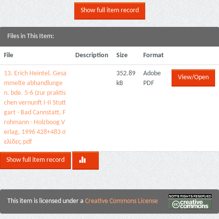
Show full item record
Files in This Item:
File
Description
Size
Format
13. Erich Heintel. Gesa
352.89
Adobe
View/Open
mmelte abhandlunge
kB
PDF
n. bde. 5-6 (zur praktis
chen vernunft I-II Stutt
gart - Bad Cannstatt, F
rohmann - Holzboog V
erlag, 1996 428+483 σ
ελίδες.pdf
Show full item record
This item is licensed under a
Creative Commons License