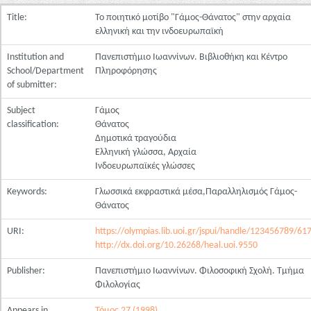
Title:
Το ποιητικό μοτίβο "Γάμος-Θάνατος" στην αρχαία
ελληνική και την ινδοευρωπαϊκή
Institution and
Πανεπιστήμιο Ιωαννίνων. Βιβλιοθήκη και Κέντρο
School/Department
Πληροφόρησης
of submitter:
Subject
Γάμος
classification:
Θάνατος
Δημοτικά τραγούδια
Ελληνική γλώσσα, Αρχαία
Ινδοευρωπαϊκές γλώσσες
Keywords:
Γλωσσικά εκφραστικά μέσα,Παραλληλισμός Γάμος-
Θάνατος
URI:
https://olympias.lib.uoi.gr/jspui/handle/123456789/61
http://dx.doi.org/10.26268/heal.uoi.9550
Publisher:
Πανεπιστήμιο Ιωαννίνων. Φιλοσοφική Σχολή. Τμήμα
Φιλολογίας
Appears in
Τόμος 27 (1998)