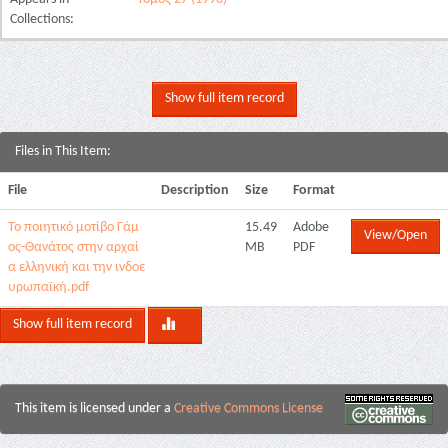
Collections:
Show full item record
Files in This Item:
File
Description
Size
Format
Το ποιητικό μοτίβο Γάμ
15.49
Adobe
View/Open
ος-Θανάτος στην αρχαί
MB
PDF
α ελληνική και την ινδοε
υρωπαϊκή.pdf
Show full item record
This item is licensed under a
Creative Commons License