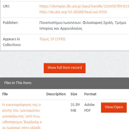
URI:
https://olympias.lib.uoi.gr/jspui/handle/123456789/61
http://dx.doi.org/10.26268/heal.uoi.9310
Publisher:
Πανεπιστήμιο Ιωαννίνων. Φιλοσοφική Σχολή. Τμήμα
Ιστορίας και Αρχαιολογίας
Appears in
Τόμος 19 (1990)
Collections:
Show full item record
Files in This Item:
File
Description
Size
Format
Η εικονογράφηση της σ
31.89
Adobe
View/Open
κηνής του 'μαινομένου
MB
PDF
μονοκέρωτος' από το μ
υθιστόρημα 'Βαρλαάμ κ
αι Ιωάσαφ' στην ελλαδι