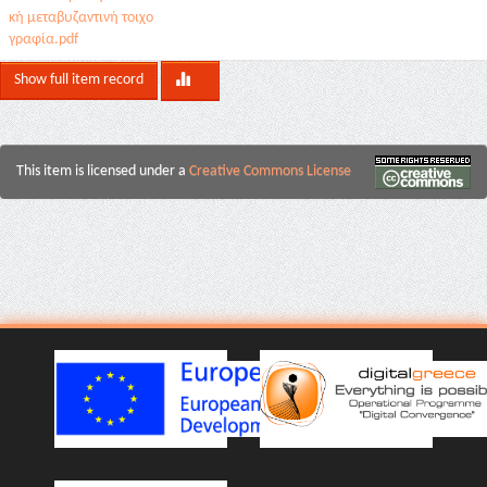
κή μεταβυζαντινή τοιχο
γραφία.pdf
Show full item record
This item is licensed under a
Creative Commons License