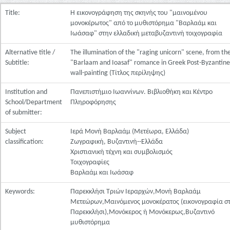
Title:
Η εικονογράφηση της σκηνής του "μαινομένου
μονοκέρωτος" από το μυθιστόρημα "Βαρλαάμ και
Ιωάσαφ" στην ελλαδική μεταβυζαντινή τοιχογραφία
Alternative title /
The illumination of the "raging unicorn" scene, from th
Subtitle:
"Barlaam and Ioasaf" romance in Greek Post-Byzantine
wall-painting (Τίτλος περίληψης)
Institution and
Πανεπιστήμιο Ιωαννίνων. Βιβλιοθήκη και Κέντρο
School/Department
Πληροφόρησης
of submitter:
Subject
Ιερά Μονή Βαρλαάμ (Μετέωρα, Ελλάδα)
classification:
Ζωγραφική, Βυζαντινή--Ελλάδα
Χριστιανική τέχνη και συμβολισμός
Τοιχογραφίες
Βαρλαάμ και Ιωάσαφ
Keywords:
Παρεκκλήσι Τριών Ιεραρχών,Μονή Βαρλαάμ
Μετεώρων,Μαινόμενος μονοκέρατος (εικονογραφία σ
Παρεκκλήσι),Μονόκερος ή Μονόκερως,Βυζαντινό
μυθιστόρημα